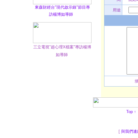
東森財經台"現代啟示錄"節目專
用途
訪楊博如導師
三立電視"超心理X檔案"專訪楊博
如導師
Top
↑
[
與我們連