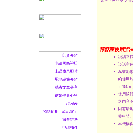
參考「談話室使用
談話室使用辦
師資介紹
談話室
申請國際證照
談話室使
上課成果照片
為鼓勵
約使用
場地設施介紹
﹝150
精彩文章分享
使用談
結業學員心得
之內容
課程表
因有場
預約使用「談話室」
受申請
退費辦法
本機構
申請補課