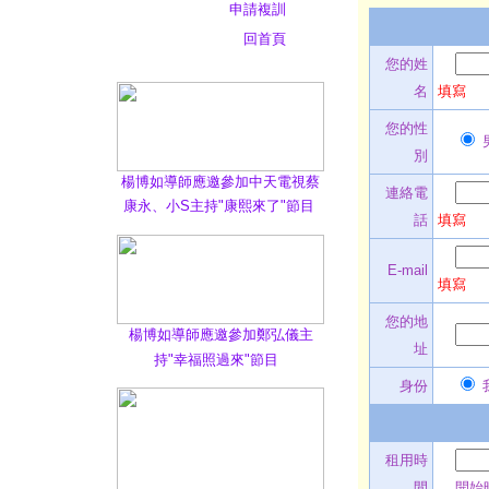
申請複訓
回首頁
您的姓
名
填寫
您的性
別
楊博如導師應邀參加中天電視蔡
連絡電
康永、小S主持"康熙來了"節目
話
填寫
E-mail
填寫
您的地
楊博如導師應邀參加鄭弘儀主
址
持"幸福照過來"節目
身份
租用時
間
開始